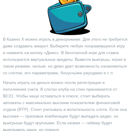
В Казино X можно играть в деморежиме. Для этого не требуется
даже создавать аккаунт. Выберите любую понравившуюся игру
и нажмите на кнопку «Демо». В бесплатной игре для ставок
используются виртуальные кредиты. Вывести выигрыш, играя в
таком режиме, нельзя, но демо дает возможность ознакомиться
со слотом, его параметрами, бонусными раундами и т. п.
Начать играть на деньги можно после регистрации и
пополнения счета. В слотах клуба на спин принимается от
$0,01. Чтобы чаще оставаться в плюсе, стоит выбирать
автоматы с максимально высоким показателем финансовой
отдачи (RTP). Стоит учитывать и волатильность слота. Если она
высокая — призовые комбинации будут выпадать редко, но
выигрыши будут крупными. Если низкая — геймер будет
выигрывать чаще, но помалу.