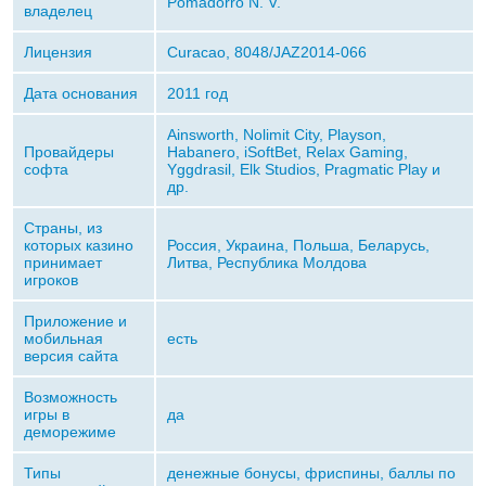
Pomadorro N. V.
владелец
Лицензия
Curacao, 8048/JAZ2014-066
Дата основания
2011 год
Ainsworth, Nolimit City, Playson,
Провайдеры
Habanero, iSoftBet, Relax Gaming,
софта
Yggdrasil, Elk Studios, Pragmatic Play и
др.
Страны, из
которых казино
Россия, Украина, Польша, Беларусь,
принимает
Литва, Республика Молдова
игроков
Приложение и
мобильная
есть
версия сайта
Возможность
игры в
да
деморежиме
Типы
денежные бонусы, фриспины, баллы по