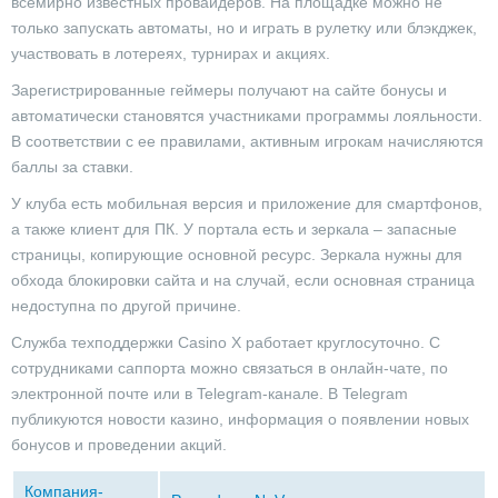
всемирно известных провайдеров. На площадке можно не
только запускать автоматы, но и играть в рулетку или блэкджек,
участвовать в лотереях, турнирах и акциях.
Зарегистрированные геймеры получают на сайте бонусы и
автоматически становятся участниками программы лояльности.
В соответствии с ее правилами, активным игрокам начисляются
баллы за ставки.
У клуба есть мобильная версия и приложение для смартфонов,
а также клиент для ПК. У портала есть и зеркала – запасные
страницы, копирующие основной ресурс. Зеркала нужны для
обхода блокировки сайта и на случай, если основная страница
недоступна по другой причине.
Служба техподдержки Casino X работает круглосуточно. С
сотрудниками саппорта можно связаться в онлайн-чате, по
электронной почте или в Telegram-канале. В Telegram
публикуются новости казино, информация о появлении новых
бонусов и проведении акций.
Компания-