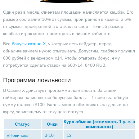
Один раз в месяц клиентам площадки начисляется кешбэк. Его
размер составляет10% от суммы, проигранной в казино, и 5%
от суммы, проигранной в ставках на спорт. Точный размер
кешбэка игрок может посмотреть в личном кабинете.
Все
бонусы казино X
, у которых есть вейджер, перед
обналичиванием нужно отыгрывать. Допустим, гэмблер получил
600 рублей с вейджером x14. Чтобы отыграть бонус, ему
потребуется сделать ставок на 600×14=8400 RUB.
Программа лояльности
В Casino X действует программа лояльности. За ставки
геймерам начисляются бонусные баллы – 1 поинт за общую
сумму ставок в $100. Баллы можно обменивать на деньги по
курсу, зависящему от текущего статуса.
Курс обмена (стоимость 1 у. е. в
Статус
Очки
компоинтах)
«Новичок»
0-10
12