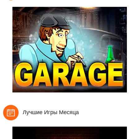
Лучшие Игры Месяца