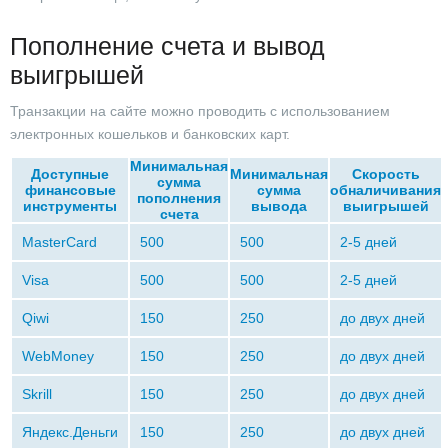
Пополнение счета и вывод
выигрышей
Транзакции на сайте можно проводить с использованием
электронных кошельков и банковских карт.
Минимальная
Доступные
Минимальная
Скорость
сумма
финансовые
сумма
обналичивания
пополнения
инструменты
вывода
выигрышей
счета
MasterCard
500
500
2-5 дней
Visa
500
500
2-5 дней
Qiwi
150
250
до двух дней
WebMoney
150
250
до двух дней
Skrill
150
250
до двух дней
Яндекс.Деньги
150
250
до двух дней