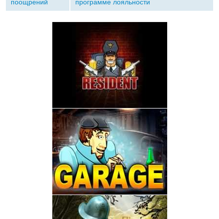
поощрений
программе лояльности