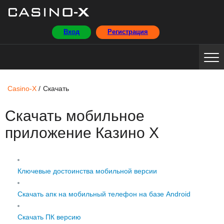
Вход
Регистрация
Casino-X
/
Скачать
Скачать мобильное
приложение Казино X
Ключевые достоинства мобильной версии
Скачать апк на мобильный телефон на базе Android
Скачать ПК версию