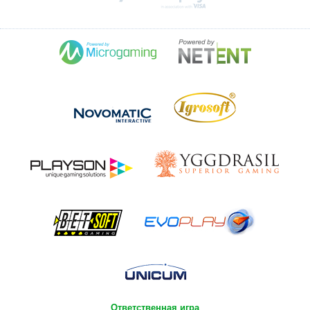
Ответственная игра