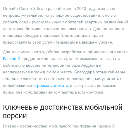
Онлайн Casino X было разработано в 2013 году, и за свое
непродолжительное, но успешное существование, смогло
собрать среди русскоязычных любителей азартных развлечений
достаточно большое количество поклонников. Данная игорная
площадка обладает лицензией, которая дает право
предоставлять свои услуги геймерам на высшем уровне.
Для максимального удобства разработчики официального сайта
Казино Х
предоставили пользователям возможность скачать
мобильную версию на телефон на базе Андроид и
наслаждаться игрой в любом месте. Благодаря этому геймеры
теперь не зависят от своего местонахождения, могут играть в
полюбившиеся
игровые автоматы
и выигрывать денежные
призы без использования компьютера или ноутбука.
Ключевые достоинства мобильной
версии
Главной особенностью мобильного приложения Казино Х