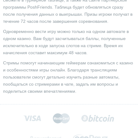
программы PoshFriends. Таблица будет обновляться сразу
после получения данных о выигрышах. Призы игроки получат в
течение 72 часов после завершения соревнования.
Одновременно вести игру можно только на одном автомате в
одном казино. Вам будут засчитываться баллы, полученные
исключительно в ходе запуска слотов на стриме. Время их
начисления составит максимум 48 часов.
Стримы помогут начинающим геймерам ознакомиться с казино
и особенностями игры онлайн. Благодаря трансляциям
пользователи смогут детально изучить разные автоматы,
пообщаться со стримерами в чате, задать им вопросы и
поделиться своими впечатлениями.