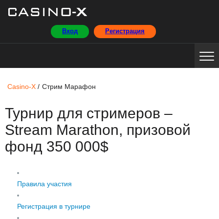
Вход
Регистрация
Casino-X
/
Стрим Марафон
Турнир для стримеров –
Stream Marathon, призовой
фонд 350 000$
Правила участия
Регистрация в турнире