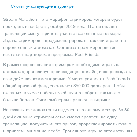
Слоты, участвующие в турнире
Stream Marathon – это марафон стримеров, который будет
проходить в ноябре и декабре 2019 года. В этой онлайн-
трансляции смогут принять участие все опытные геймеры.
Задача стримеров – продемонстрировать, как они играют на
определенных автоматах. Организатором мероприятия
выступает партнерская программа PoshFriends.
В рамках соревнования стримерам необходимо играть на
автоматах, транслируя происходящее онлайн, и сопровождать
свои действия комментариями. У мероприятия от PoshFriends
общий призовой фонд составляет 350 000 долларов. Чтобы
оказаться в числе победителей, нужно набрать как можно
больше баллов. Очки гэмблерам приносят выигрыши.
На каждый из этапов гонки выделено по одному месяцу. За 30
дней активные стримеры легко смогут провести не одну
трансляцию, получить много призов, прорекламировать казино
и привлечь внимание к себе. Транслируя игру на автоматах, вы