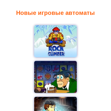
Новые игровые автоматы