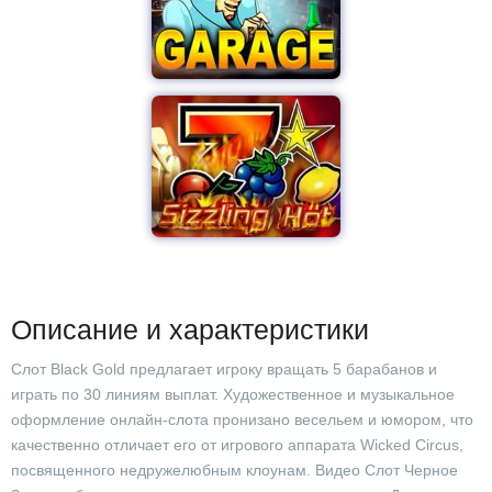
Описание и характеристики
Слот Black Gold предлагает игроку вращать 5 барабанов и
играть по 30 линиям выплат. Художественное и музыкальное
оформление онлайн-слота пронизано весельем и юмором, что
качественно отличает его от игрового аппарата Wicked Circus,
посвященного недружелюбным клоунам. Видео Слот Черное