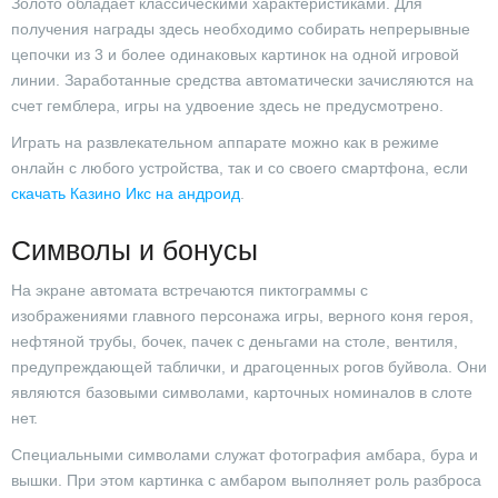
Золото обладает классическими характеристиками. Для
получения награды здесь необходимо собирать непрерывные
цепочки из 3 и более одинаковых картинок на одной игровой
линии. Заработанные средства автоматически зачисляются на
счет гемблера, игры на удвоение здесь не предусмотрено.
Играть на развлекательном аппарате можно как в режиме
онлайн с любого устройства, так и со своего смартфона, если
скачать Казино Икс на андроид
.
Символы и бонусы
На экране автомата встречаются пиктограммы с
изображениями главного персонажа игры, верного коня героя,
нефтяной трубы, бочек, пачек с деньгами на столе, вентиля,
предупреждающей таблички, и драгоценных рогов буйвола. Они
являются базовыми символами, карточных номиналов в слоте
нет.
Специальными символами служат фотография амбара, бура и
вышки. При этом картинка с амбаром выполняет роль разброса