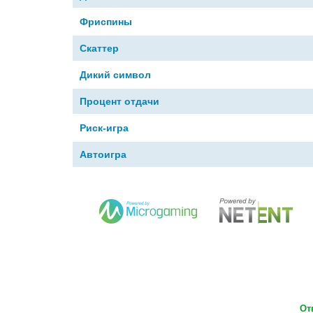
Фриспины
Скаттер
Дикий символ
Процент отдачи
Риск-игра
Автоигра
От