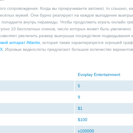
ого сопровождения. Когда вы прокручиваете автомат, то слышно, к
 весёлых мумий. Они бурно реагируют на каждое выпадение выигр
ы попадаете внутрь пирамиды. Чтобы продолжить играть онлайн тре
тупно 10 бесплатных спинов, число которых может быть увеличено.
 позволяет увеличить размер выигрыша посредством подкидывания 
овой аппарат Atlantis
, которая также характеризуется хорошей гр
 X
. Игровые видеослоты предлагают большое количество вариантов
Evoplay Entertainment
5
9
$1
$100
x100000