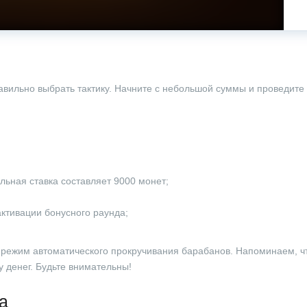
равильно выбрать тактику. Начните с небольшой суммы и проведите
льная ставка составляет 9000 монет;
ктивации бонусного раунда;
н режим автоматического прокручивания барабанов. Напоминаем, ч
у денег. Будьте внимательны!
а