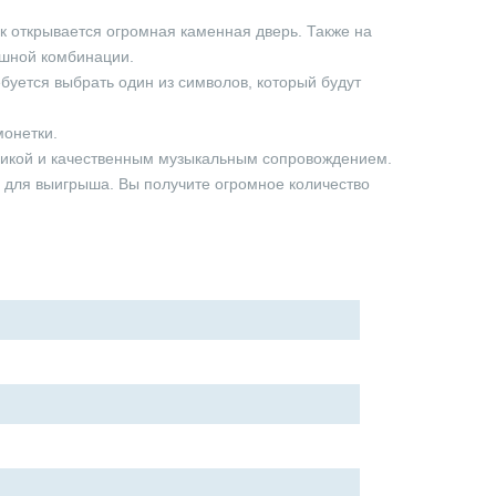
ак открывается огромная каменная дверь. Также на
ышной комбинации.
буется выбрать один из символов, который будут
монетки.
афикой и качественным музыкальным сопровождением.
 для выигрыша. Вы получите огромное количество