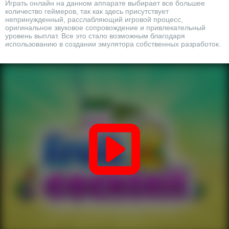
Играть онлайн на данном аппарате выбирает все большее
количество геймеров, так как здесь присутствует
непринужденный, расслабляющий игровой процесс,
оригинальное звуковое сопровождение и привлекательный
уровень выплат. Все это стало возможным благодаря
использованию в создании эмулятора собственных разработок.