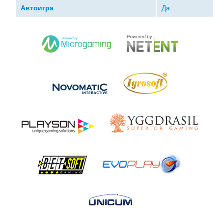
Автоигра
Да