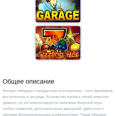
Общее описание
Аппарат обладает стандартным исполнением – пять барабанов,
выстроенные в три ряда. Количество игровых линий невысоко
(девять), но это компенсируется наличием бонусной игры,
особых символов, дополнительных вращений, джек-пота и
прочими функциональными особенностями. Таким образом,