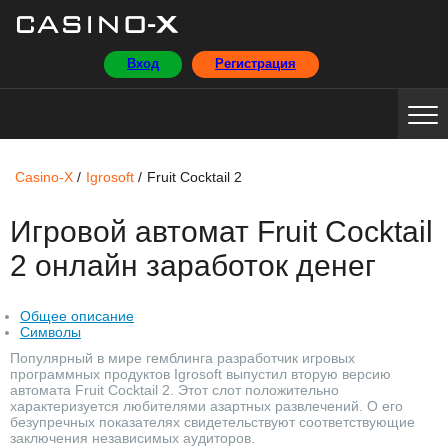
Вход
Регистрация
Casino-X
/
Igrosoft
/
Fruit Cocktail 2
Игровой автомат Fruit Cocktail
2 онлайн заработок денег
Общее описание
Символы
Популярный в мире гемблинга разработчик игровых
программных продуктов Igrosoft выпустил вторую версию
автомата Fruit Cocktail 2. Этот слот положительно
характеризуется любителями азартных развлечений. О его
безупречных показателях свидетельствуют соответствующие
заключения независимых аудиторов.