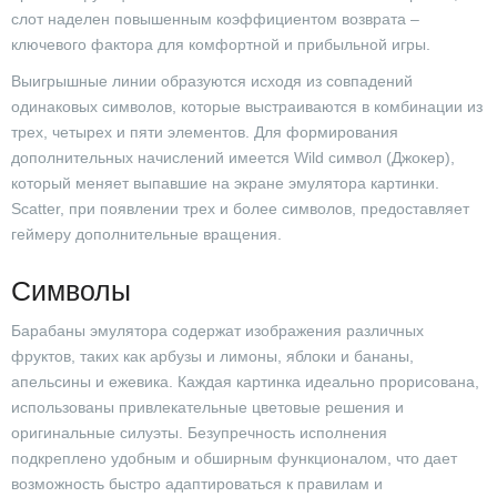
слот наделен повышенным коэффициентом возврата –
ключевого фактора для комфортной и прибыльной игры.
Выигрышные линии образуются исходя из совпадений
одинаковых символов, которые выстраиваются в комбинации из
трех, четырех и пяти элементов. Для формирования
дополнительных начислений имеется Wild символ (Джокер),
который меняет выпавшие на экране эмулятора картинки.
Scatter, при появлении трех и более символов, предоставляет
геймеру дополнительные вращения.
Символы
Барабаны эмулятора содержат изображения различных
фруктов, таких как арбузы и лимоны, яблоки и бананы,
апельсины и ежевика. Каждая картинка идеально прорисована,
использованы привлекательные цветовые решения и
оригинальные силуэты. Безупречность исполнения
подкреплено удобным и обширным функционалом, что дает
возможность быстро адаптироваться к правилам и