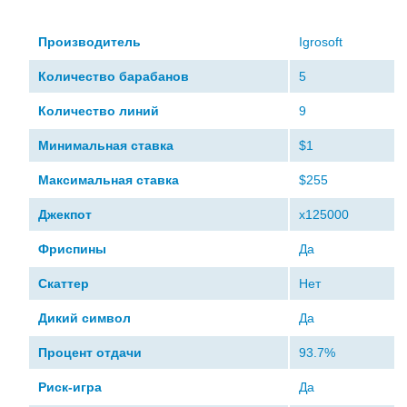
Производитель
Igrosoft
Количество барабанов
5
Количество линий
9
Минимальная ставка
$1
Максимальная ставка
$255
Джекпот
x125000
Фриспины
Да
Скаттер
Нет
Дикий символ
Да
Процент отдачи
93.7%
Риск-игра
Да