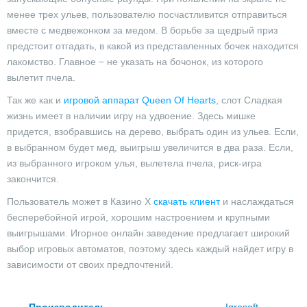
менее трех ульев, пользователю посчастливится отправиться
вместе с медвежонком за медом. В борьбе за щедрый приз
предстоит отгадать, в какой из представленных бочек находится
лакомство. Главное − не указать на бочонок, из которого
вылетит пчела.
Так же как и
игровой аппарат Queen Of Hearts
, слот Сладкая
жизнь имеет в наличии игру на удвоение. Здесь мишке
придется, взобравшись на дерево, выбрать один из ульев. Если,
в выбранном будет мед, выигрыш увеличится в два раза. Если,
из выбранного игроком улья, вылетела пчела, риск-игра
закончится.
Пользователь может в Казино Х
скачать клиент
и наслаждаться
бесперебойной игрой, хорошим настроением и крупными
выигрышами. Игорное онлайн заведение предлагает широкий
выбор игровых автоматов, поэтому здесь каждый найдет игру в
зависимости от своих предпочтений.