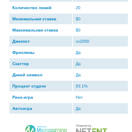
Количество линий
20
Минимальная ставка
$0
Максимальная ставка
$0
Джекпот
xх2000
Фриспины
Да
Скаттер
Да
Дикий символ
Да
Процент отдачи
93.1%
Риск-игра
Нет
Автоигра
Да